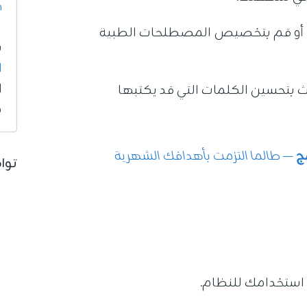
m
 أو قم بتخصيص المصطلحات الطبية
ب
ا
ا
ث بتحسين الكلمات التي قد يكتبها
م
ج
— طالما التزمت بأهدافك الشهرية
توا
 استخدامك للنظام.