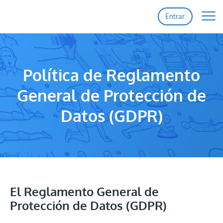
Entrar
Inicio
Funciones
Política de Reglamento
Precios
General de Protección de
Soporte
Datos (GDPR)
Contacto
Registro
Entrar
El Reglamento General de
Protección de Datos (GDPR)
Actualizaciones