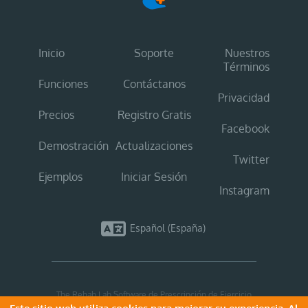
Inicio
Soporte
Nuestros
Términos
Funciones
Contáctanos
Privacidad
Precios
Registro Gratis
Facebook
Demostración
Actualizaciones
Twitter
Ejemplos
Iniciar Sesión
Instagram
Español (España)
The Rehab Lab Software de Prescripción de Ejercicio
Copyright © 2026 The Rehab Lab. Todos los derechos