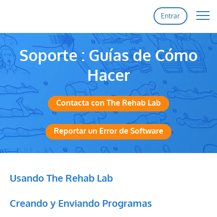
Entrar
Inicio
Soporte : Guías de Cómo
Funciones
Hacer
Precios
Contacta con The Rehab Lab
Reportar un Error de Software
Soporte
Contacto
Usando The Rehab Lab
Creando y Enviando Programas
Registro