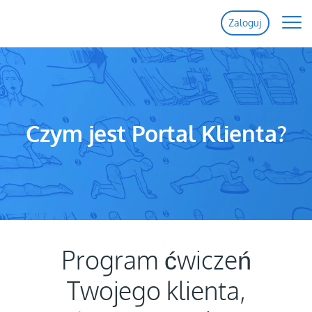
Zaloguj
Strona Główna
Funkcje
Czym jest Portal Klienta?
Ceny
Pomoc
Kontakt
Program ćwiczeń
Twojego klienta,
Probno