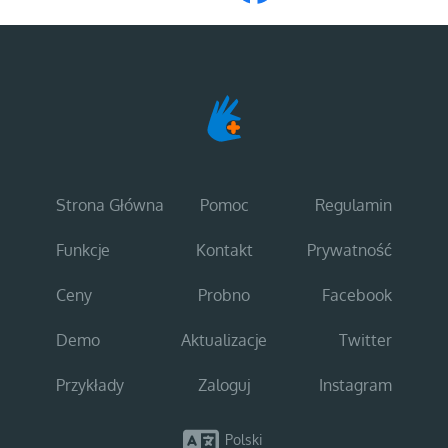
Strona Główna
Pomoc
Regulamin
Funkcje
Kontakt
Prywatność
Ceny
Probno
Facebook
Demo
Aktualizacje
Twitter
Przykłady
Zaloguj
Instagram
Polski