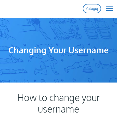
Zaloguj
Strona Główna
Funkcje
Changing Your Username
Ceny
Pomoc
Kontakt
How to change your
username
Probno