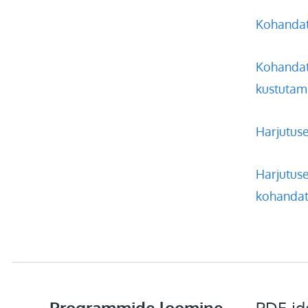
Kohandat
Kohandat
kustutam
Harjutus
Harjutuse
kohanda
Programmide loomine
PDF-id