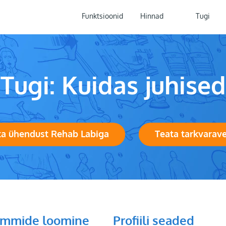
Funktsioonid
Hinnad
Tugi
Tugi: Kuidas juhised
ta ühendust Rehab Labiga
Teata tarkvarav
ammide loomine
Profiili seaded