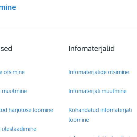
tmine
used
Infomaterjalid
e otsimine
Infomaterjalide otsimine
e muutmine
Infomaterjali muutmine
ud harjutuse loomine
Kohandatud infomaterjali
loomine
e üleslaadimine