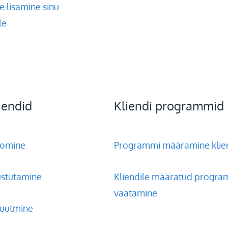
e lisamine sinu
le
iendid
Kliendi programmid
oomine
Programmi määramine klie
ustutamine
Kliendile määratud progr
vaatamine
muutmine