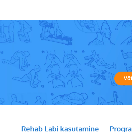
Võ
Rehab Labi kasutamine
Progr