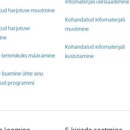
Infomaterjali üleslaadimine
ud harjutuse muutmine
Kohandatud infomaterjali
ud harjutuse
muutmine
ine
Kohandatud infomaterjali
e lemmikuks määramine
kustutamine
 lisamine ühte sinu
tud programmi
e loomine
E-kirjade saatmine