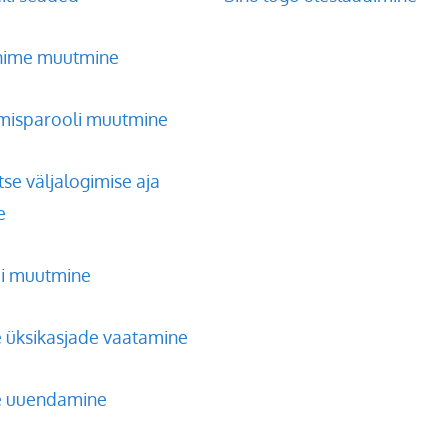
nime muutmine
imisparooli muutmine
e väljalogimise aja
e
i muutmine
e üksikasjade vaatamine
e uuendamine