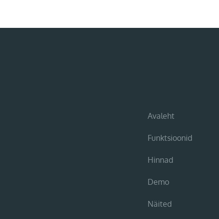
Avaleht
Funktsioonid
Hinnad
Demo
Näited