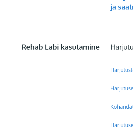
ja saa
Rehab Labi kasutamine
Harjut
Harjutust
Harjutus
Kohandat
Harjutus