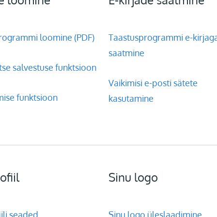
rogrammi loomine (PDF)
Taastusprogrammi e-kirjag
saatmine
se salvestuse funktsioon
Vaikimisi e-posti sätete
imise funktsioon
kasutamine
ofiil
Sinu logo
iili seaded
Sinu logo üleslaadimine