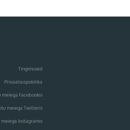
Tingimused
Privaatsuspoliitika
tu meiega Facebookis
iitu meiega Twitteris
u meiega Instagramis