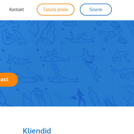
Kontakt
Tasuta proov
Sisene
east
Kliendid