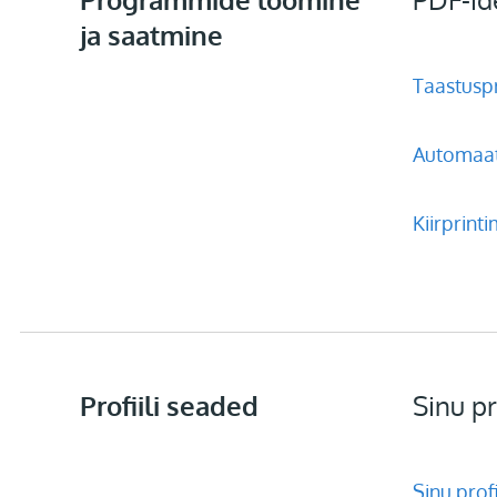
ja saatmine
Taastusp
Automaat
Kiirprint
Profiili seaded
Sinu pr
Sinu prof