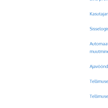
Kasutaja
Sisselog
Automaats
muutmin
Ajavöönd
Tellimus
Tellimus