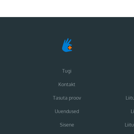
Tugi
Kontakt
Tasuta proov
Lii
Uuendused
L
Sisene
Liit