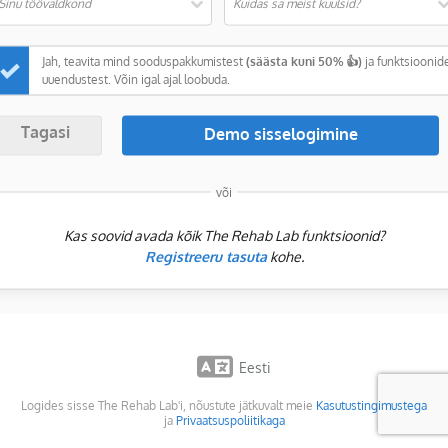
Sinu töövaldkond
Kuidas sa meist kuulsid?
Jah, teavita mind sooduspakkumistest
(säästa kuni 50% 👍)
ja funktsioonid
uuendustest. Võin igal ajal loobuda.
Tagasi
või
Kas soovid avada kõik The Rehab Lab funktsioonid?
Registreeru tasuta
kohe.
Eesti
Logides sisse The Rehab Lab'i, nõustute jätkuvalt meie
Kasutustingimustega
ja
Privaatsuspoliitikaga