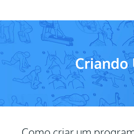
Criando
Como criar um program