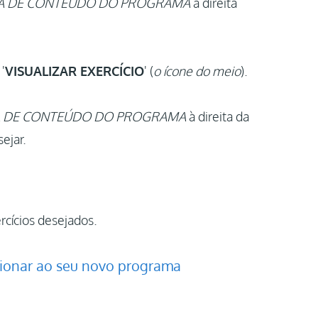
A DE CONTEÚDO DO PROGRAMA
à direita
'
VISUALIZAR EXERCÍCIO
' (
o ícone do meio
).
 DE CONTEÚDO DO PROGRAMA
à direita da
ejar.
rcícios desejados.
icionar ao seu novo programa