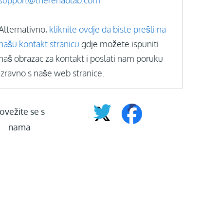
support@therehablab.com
Alternativno,
kliknite ovdje da biste prešli na
našu kontakt stranicu
gdje možete ispuniti
naš obrazac za kontakt i poslati nam poruku
izravno s naše web stranice.
ovežite se s
nama