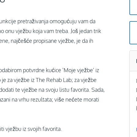
funkcije pretraživanja omogućuju vam da
no onu vježbu koja vam treba. Još jedan trik
ne, najčešće propisane vježbe, je da ih
odabirom potvrdne kućice 'Moje vježbe' iz
no je za vježbe iz The Rehab Lab; za vježbe
dati te vježbe na svoju listu favorita. Sada,
kazani na vrhu rezultata; više nećete morati
 vježbu iz svojih favorita.