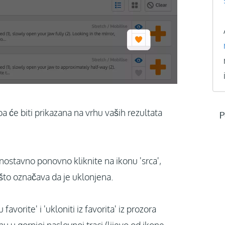
ba će biti prikazana na vrhu vaših rezultata
P
ednostavno ponovno kliknite na ikonu 'srca',
, što označava da je uklonjena.
rite' i 'ukloniti iz favorita' iz prozora
u u gornjoj naslovnoj traci (lijevo od ikone