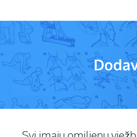
Dodav
Svi imaju omiljenu vjež