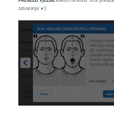
zatvaranja '
×
'):