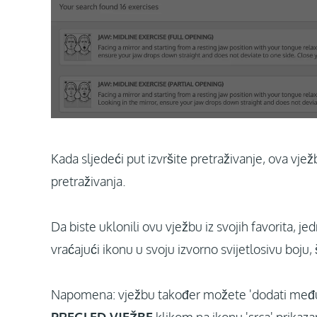
Kada sljedeći put izvršite pretraživanje, ova vjež
pretraživanja.
Da biste uklonili ovu vježbu iz svojih favorita, j
vraćajući ikonu u svoju izvorno svijetlosivu boju
Napomena: vježbu također možete 'dodati među favo
PREGLED VJEŽBE
klikom na ikonu 'srca' prikazan