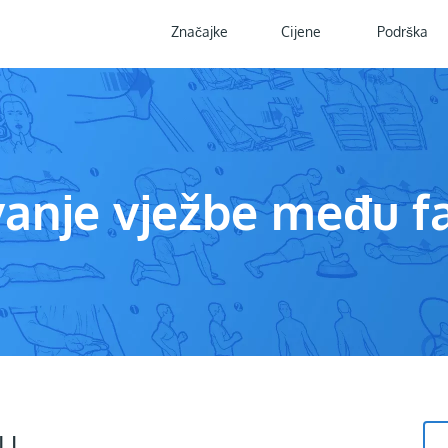
Značajke
Cijene
Podrška
anje vježbe među fa
bu