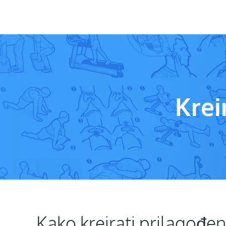
Krei
Kako kreirati prilagođe