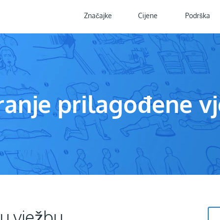
Značajke
Cijene
Podrška
ranje prilagođene v
nu vježbu