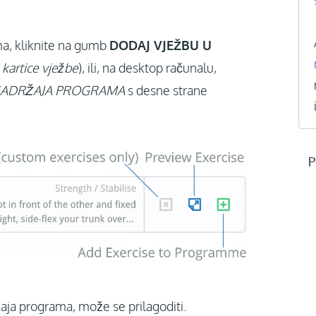
ma, kliknite na gumb
DODAJ VJEŽBU U
e
kartice vježbe
), ili, na desktop računalu,
SADRŽAJA PROGRAMA
s desne strane
P
aja programa, može se prilagoditi.