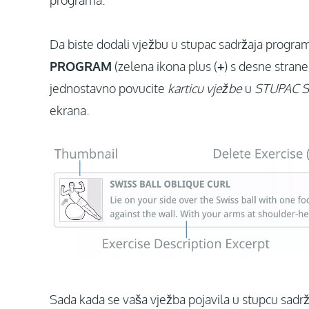
programa.
Da biste dodali vježbu u stupac sadržaja progra
PROGRAM
(zelena ikona plus (
+
) s desne stran
jednostavno povucite
karticu vježbe
u
STUPAC 
ekrana.
Sada kada se vaša vježba pojavila u stupcu sadrž