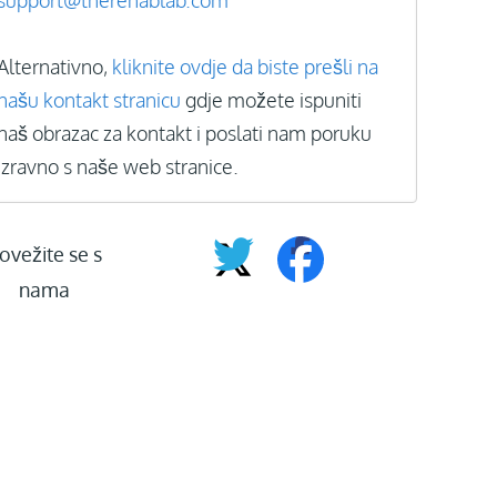
support@therehablab.com
Alternativno,
kliknite ovdje da biste prešli na
našu kontakt stranicu
gdje možete ispuniti
naš obrazac za kontakt i poslati nam poruku
izravno s naše web stranice.
ovežite se s
nama