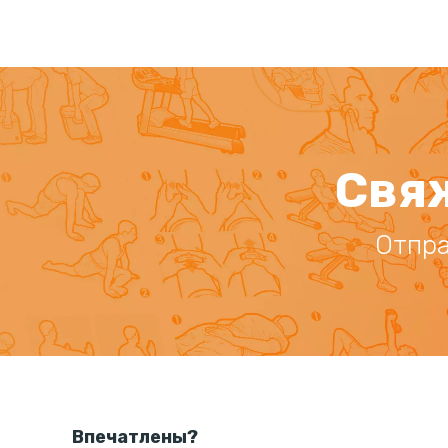
Свяж
Отпра
Впечатлены?