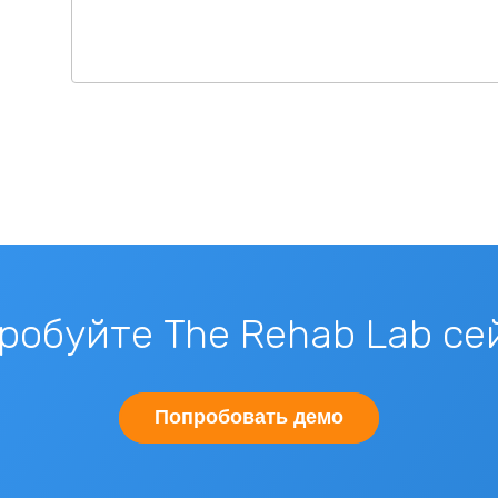
робуйте The Rehab Lab се
Попробовать демо