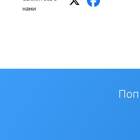
нами
Поп