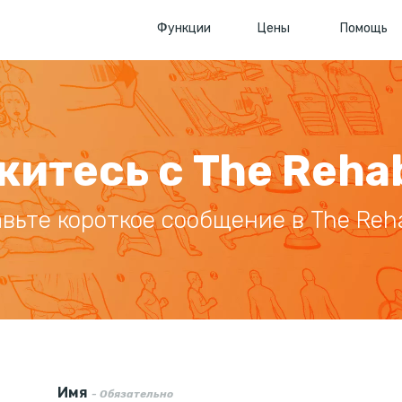
Функции
Цены
Помощь
итесь с The Reha
вьте короткое сообщение в The Reh
Имя
- Обязательно