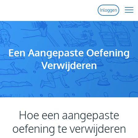
Inloggen
Home
Functies
Een Aangepaste Oefening
Verwijderen
Prijzen
Help
Contact
Hoe een aangepaste
oefening te verwijderen
Gratis Proef