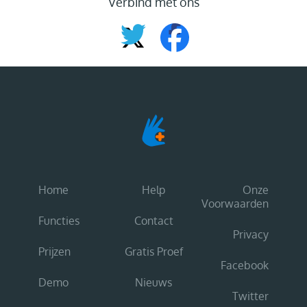
Verbind met ons
Home
Help
Onze
Voorwaarden
Functies
Contact
Privacy
Prijzen
Gratis Proef
Facebook
Demo
Nieuws
Twitter