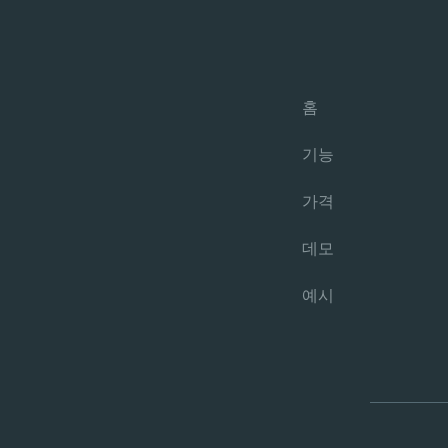
홈
기능
가격
데모
예시