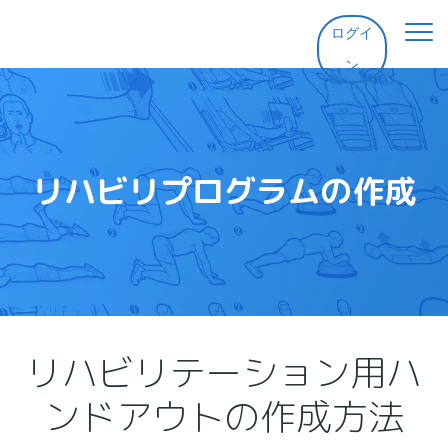
ログイ
ン
ホーム
機能
リハビリプログラムの作成
料金
ヘルプ
連絡先
リハビリテーション用ハ
ンドアウトの作成方法
無料体験