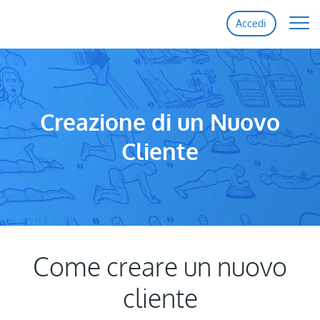
Accedi
Home
Funzionalità
Creazione di un Nuovo
Cliente
Prezzi
Supporto
Contattaci
Come creare un nuovo
cliente
Iscriviti