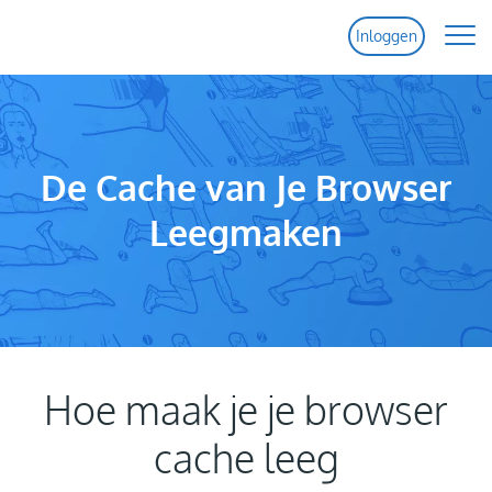
Inloggen
Home
Functies
De Cache van Je Browser
Leegmaken
Prijzen
Help
Contact
Hoe maak je je browser
cache leeg
Gratis Proef