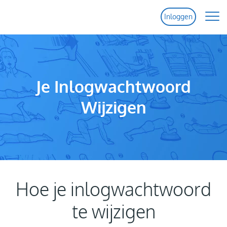
Inloggen
Home
Functies
Je Inlogwachtwoord
Wijzigen
Prijzen
Help
Contact
Hoe je inlogwachtwoord
te wijzigen
Gratis Proef