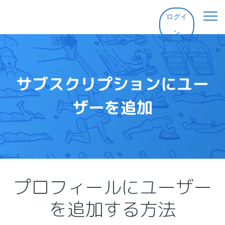
ログイ
ン
ホーム
機能
サブスクリプションにユー
ザーを追加
料金
ヘルプ
連絡先
プロフィールにユーザー
を追加する方法
無料体験