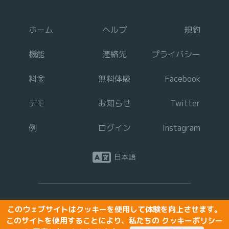
ホーム
ヘルプ
規約
機能
連絡先
プライバシー
料金
無料体験
Facebook
デモ
お知らせ
Twitter
例
ログイン
Instagram
日本語
このウェブサイトはクッキーを使用して体験を向上させます。
The Rehab Lab 運動処方ソフトウェア
著作権 © 2026 The Rehab Lab. 無断転載禁止.
このサイトを使用することにより、私たちの
クッキーポリシー