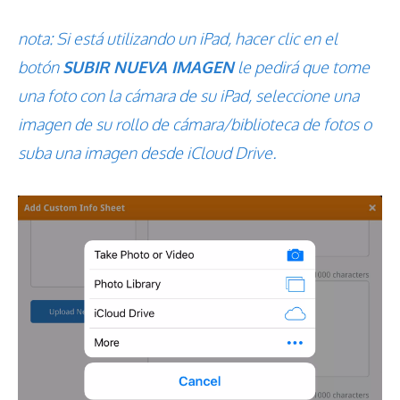
nota: Si está utilizando un iPad, hacer clic en el
botón
SUBIR NUEVA IMAGEN
le pedirá que tome
una foto con la cámara de su iPad, seleccione una
imagen de su rollo de cámara/biblioteca de fotos o
suba una imagen desde iCloud Drive.