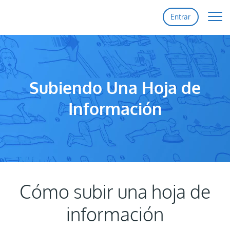
Entrar
Inicio
Funciones
Subiendo Una Hoja de
Información
Precios
Soporte
Contacto
Cómo subir una hoja de
información
Registro