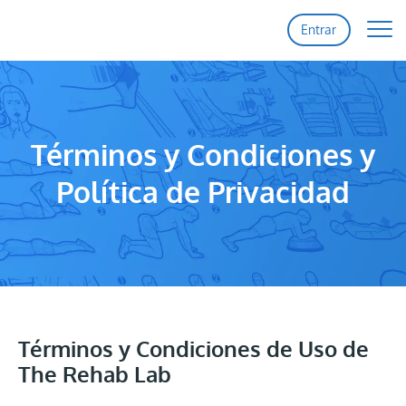
Entrar
Inicio
Funciones
Términos y Condiciones y
Precios
Política de Privacidad
Soporte
Contacto
Registro
Entrar
Términos y Condiciones de Uso de
The Rehab Lab
Actualizaciones