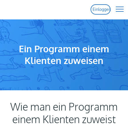
Einloggen
Start
Funktionen
Ein Programm einem
Klienten zuweisen
Preise
Hilfe
Kontakt
Wie man ein Programm
einem Klienten zuweist
Gratis Testen