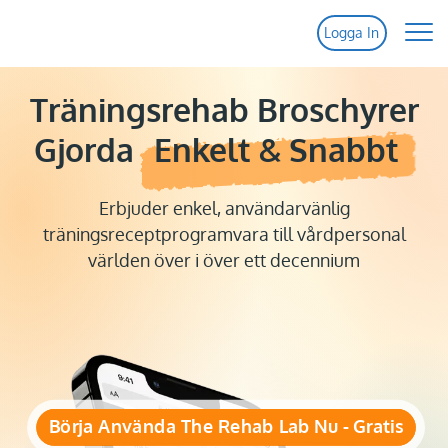
Logga In
Hem
Träningsrehab Broschyrer
Funktioner
Gjorda
Enkelt & Snabbt
Priser
Erbjuder enkel, användarvänlig
Hjälp
träningsreceptprogramvara till vårdpersonal
världen över i över ett decennium
Kontakt
Prova Gratis
Logga In
Uppdateringar
Börja Använda The Rehab Lab Nu - Gratis