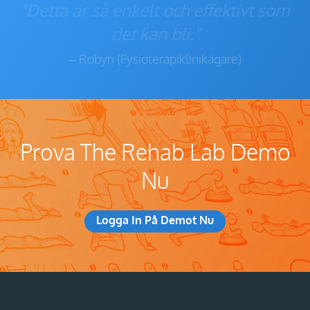
"Detta är så enkelt och effektivt som
det kan bli."
– Robyn (Fysioterapiklinikägare)
Prova The Rehab Lab Demo
Nu
Logga In På Demot Nu