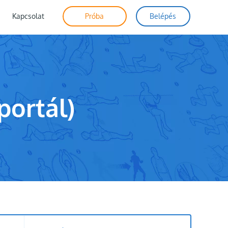
Kapcsolat
Próba
Belépés
portál)