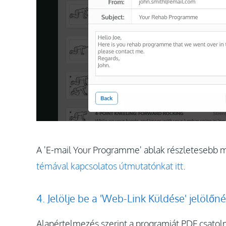
A 'E-mail Your Programme' ablak részletesebb 
témával kapcsolatos útmutatónkat itt
.
4. Jelölje be a 'Web-Link Küldése' jelölőn
Alapértelmezés szerint a programját PDF csatol