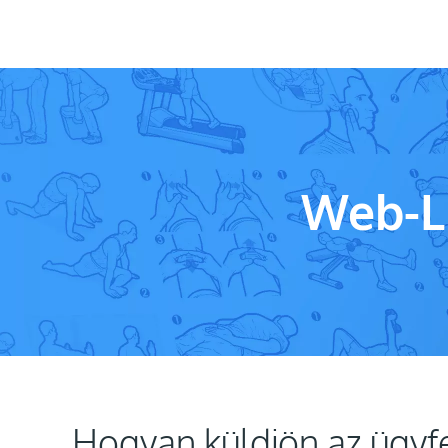
Web-Li
Hogyan küldjön az ügyf