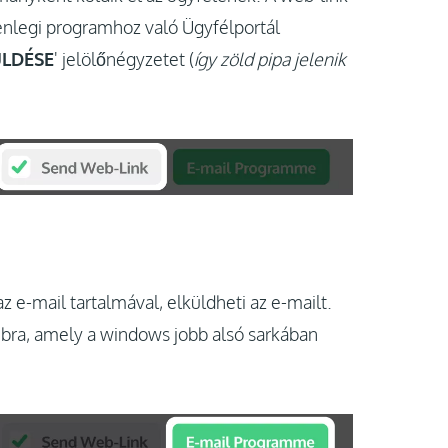
lenlegi programhoz való Ügyfélportál
ÜLDÉSE
' jelölőnégyzetet (
így zöld pipa jelenik
 e-mail tartalmával, elküldheti az e-mailt.
ra, amely a windows jobb alsó sarkában