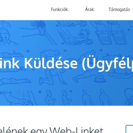
Funkciók
Árak
Támogatás
nk Küldése (Ügyfél
elének egy Web-Linket