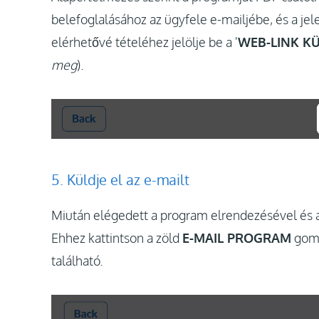
belefoglalásához az ügyfele e-mailjébe, és a je
elérhetővé tételéhez jelölje be a '
WEB-LINK K
meg
).
5. Küldje el az e-mailt
Miután elégedett a program elrendezésével és az
Ehhez kattintson a zöld
E-MAIL PROGRAM
gomb
található.