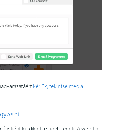
magyarázatáért
kérjük, tekintse meg a
égyzetet
mányként küldik el az ügyfelének. A web-link