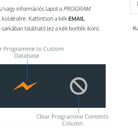
s/vagy információs lapot a
PROGRAM
 küldésére. Kattintson a kék
EMAIL
K
arkában található (ez a kék boríték ikon).