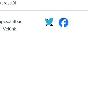
keresztül.
apcsolatban
Velünk